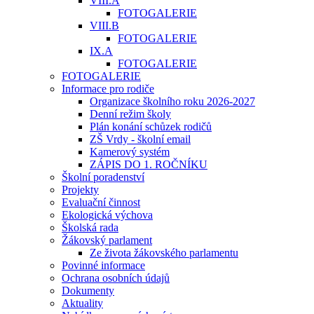
VIII.A
FOTOGALERIE
VIII.B
FOTOGALERIE
IX.A
FOTOGALERIE
FOTOGALERIE
Informace pro rodiče
Organizace školního roku 2026-2027
Denní režim školy
Plán konání schůzek rodičů
ZŠ Vrdy - školní email
Kamerový systém
ZÁPIS DO 1. ROČNÍKU
Školní poradenství
Projekty
Evaluační činnost
Ekologická výchova
Školská rada
Žákovský parlament
Ze života žákovského parlamentu
Povinné informace
Ochrana osobních údajů
Dokumenty
Aktuality