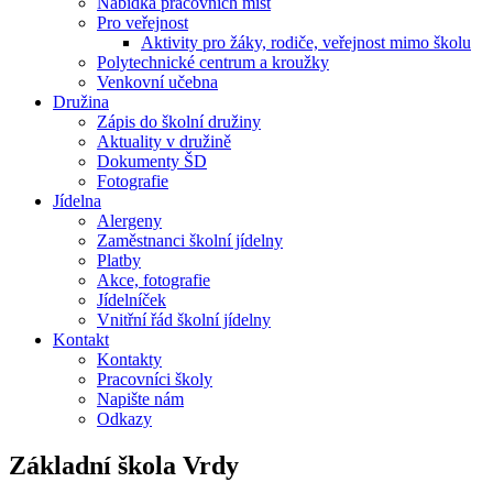
Nabídka pracovních míst
Pro veřejnost
Aktivity pro žáky, rodiče, veřejnost mimo školu
Polytechnické centrum a kroužky
Venkovní učebna
Družina
Zápis do školní družiny
Aktuality v družině
Dokumenty ŠD
Fotografie
Jídelna
Alergeny
Zaměstnanci školní jídelny
Platby
Akce, fotografie
Jídelníček
Vnitřní řád školní jídelny
Kontakt
Kontakty
Pracovníci školy
Napište nám
Odkazy
Základní škola
Vrdy