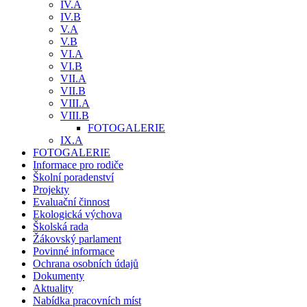
IV.A
IV.B
V.A
V.B
VI.A
VI.B
VII.A
VII.B
VIII.A
VIII.B
FOTOGALERIE
IX.A
FOTOGALERIE
Informace pro rodiče
Školní poradenství
Projekty
Evaluační činnost
Ekologická výchova
Školská rada
Žákovský parlament
Povinné informace
Ochrana osobních údajů
Dokumenty
Aktuality
Nabídka pracovních míst