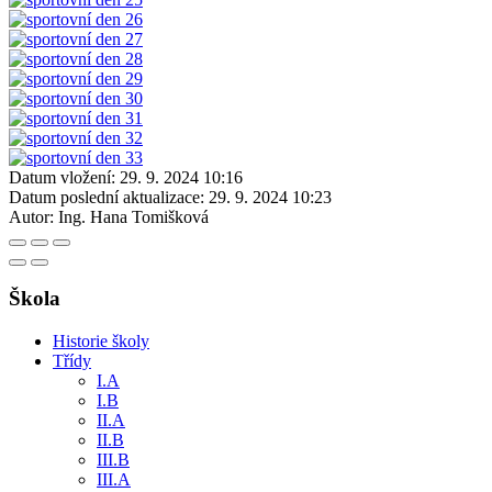
Datum vložení:
29. 9. 2024 10:16
Datum poslední aktualizace:
29. 9. 2024 10:23
Autor:
Ing. Hana Tomišková
Škola
Historie školy
Třídy
I.A
I.B
II.A
II.B
III.B
III.A