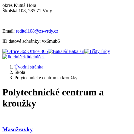
okres Kutná Hora
Školská 108, 285 71 Vrdy
Email:
reditel108@zs-vrdy.cz
ID datové schránky: vx6mub6
Office 365
Bakaláři
Třídy
Jídelníček
Úvodní stránka
Škola
Polytechnické centrum a kroužky
Polytechnické centrum a
kroužky
Masožravky