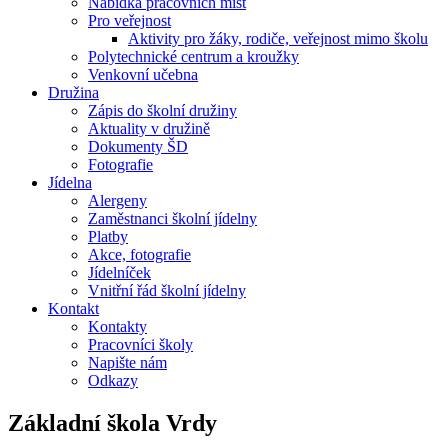
Nabídka pracovních míst
Pro veřejnost
Aktivity pro žáky, rodiče, veřejnost mimo školu
Polytechnické centrum a kroužky
Venkovní učebna
Družina
Zápis do školní družiny
Aktuality v družině
Dokumenty ŠD
Fotografie
Jídelna
Alergeny
Zaměstnanci školní jídelny
Platby
Akce, fotografie
Jídelníček
Vnitřní řád školní jídelny
Kontakt
Kontakty
Pracovníci školy
Napište nám
Odkazy
Základní škola
Vrdy