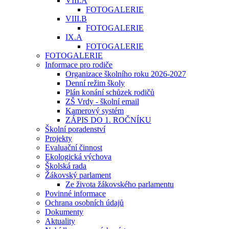
VIII.A
FOTOGALERIE
VIII.B
FOTOGALERIE
IX.A
FOTOGALERIE
FOTOGALERIE
Informace pro rodiče
Organizace školního roku 2026-2027
Denní režim školy
Plán konání schůzek rodičů
ZŠ Vrdy - školní email
Kamerový systém
ZÁPIS DO 1. ROČNÍKU
Školní poradenství
Projekty
Evaluační činnost
Ekologická výchova
Školská rada
Žákovský parlament
Ze života žákovského parlamentu
Povinné informace
Ochrana osobních údajů
Dokumenty
Aktuality