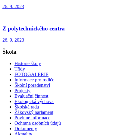
26. 9. 2023
Z polytechnického centra
26. 9. 2023
Škola
Historie školy
Třídy
FOTOGALERIE
Informace pro rodiče
Školní poradenství
Projekty
Evaluační činnost
Ekologická výchova
Školská rada
Žákovský parlament
Povinné informace
Ochrana osobních údajů
Dokumenty
Aktuality