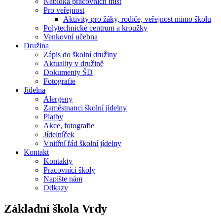
Nabídka pracovních míst
Pro veřejnost
Aktivity pro žáky, rodiče, veřejnost mimo školu
Polytechnické centrum a kroužky
Venkovní učebna
Družina
Zápis do školní družiny
Aktuality v družině
Dokumenty ŠD
Fotografie
Jídelna
Alergeny
Zaměstnanci školní jídelny
Platby
Akce, fotografie
Jídelníček
Vnitřní řád školní jídelny
Kontakt
Kontakty
Pracovníci školy
Napište nám
Odkazy
Základní škola
Vrdy