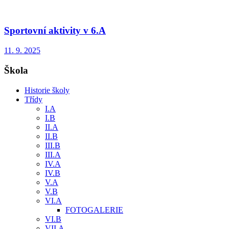
Sportovní aktivity v 6.A
11. 9. 2025
Škola
Historie školy
Třídy
I.A
I.B
II.A
II.B
III.B
III.A
IV.A
IV.B
V.A
V.B
VI.A
FOTOGALERIE
VI.B
VII.A