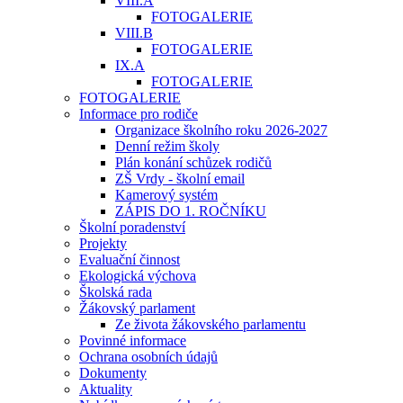
VIII.A
FOTOGALERIE
VIII.B
FOTOGALERIE
IX.A
FOTOGALERIE
FOTOGALERIE
Informace pro rodiče
Organizace školního roku 2026-2027
Denní režim školy
Plán konání schůzek rodičů
ZŠ Vrdy - školní email
Kamerový systém
ZÁPIS DO 1. ROČNÍKU
Školní poradenství
Projekty
Evaluační činnost
Ekologická výchova
Školská rada
Žákovský parlament
Ze života žákovského parlamentu
Povinné informace
Ochrana osobních údajů
Dokumenty
Aktuality