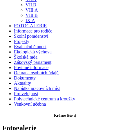
VII.B
VIII.A
VIII.B
IX.A
FOTOGALERIE
Informace pro rodiče
Školní poradenství
Projekty
Evaluační činnost
Ekologická výchova
Školská rada
Žákovský parlament
Povinné informace
Ochrana osobních údajů
Dokumenty
Aktuality
Nabídka pracovních míst
Pro veřejnost
Polytechnické centrum a kroužky
Venkovní učebna
Krásné léto :)
Fotogalerie