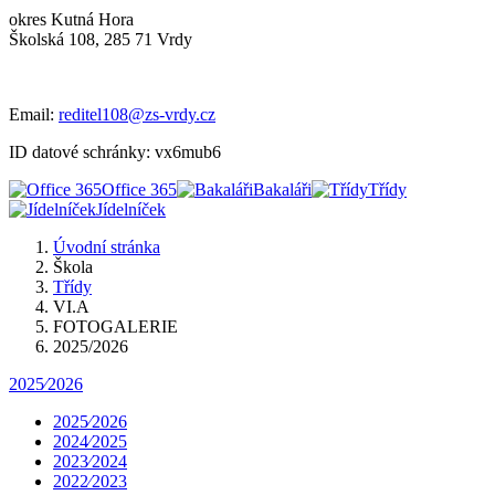
okres Kutná Hora
Školská 108, 285 71 Vrdy
Email:
reditel108@zs-vrdy.cz
ID datové schránky: vx6mub6
Office 365
Bakaláři
Třídy
Jídelníček
Úvodní stránka
Škola
Třídy
VI.A
FOTOGALERIE
2025/2026
2025⁄2026
2025⁄2026
2024⁄2025
2023⁄2024
2022⁄2023