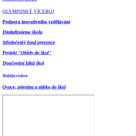
OLYMPIJSKÝ VÍCEBOJ
Podpora inovativního vzdělávání
Digitalizujeme školu
Středočeský fond prevence
Projekt "Obědy do škol"
Doučování žáků škol
Mediální výchova
Ovoce, zelenina a mléko do škol