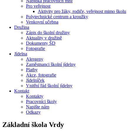
Nabídka pracovních míst
Pro veřejnost
Aktivity pro žáky, rodiče, veřejnost mimo školu
Polytechnické centrum a kroužky
Venkovní učebna
Družina
Zápis do školní družiny
Aktuality v družině
Dokumenty ŠD
Fotografie
Jídelna
Alergeny
Zaměstnanci školní jídelny
Platby
Akce, fotografie
Jídelníček
Vnitřní řád školní jídelny
Kontakt
Kontakty
Pracovníci školy
Napište nám
Odkazy
Základní škola
Vrdy