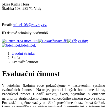
okres Kutná Hora
Školská 108, 285 71 Vrdy
Email:
reditel108@zs-vrdy.cz
ID datové schránky: vx6mub6
Office 365
Bakaláři
Třídy
Jídelníček
Úvodní stránka
Škola
Evaluační činnost
Evaluační činnost
V letošním školním roce pokračujeme v nastaveném systému
evaluačních činností. Nástroje, pomocí kterých hodnotíme klima,
vzdělávací proces i další aktivity školy, vybíráme s ohledem
na priority strategického plánu a koncepčního záměru rozvoje školy.
Pro získání zpětné vazby od žáků provádíme dotazníková šetření.
Letos se zaměříme na oblast jazykové, komunikační a informační