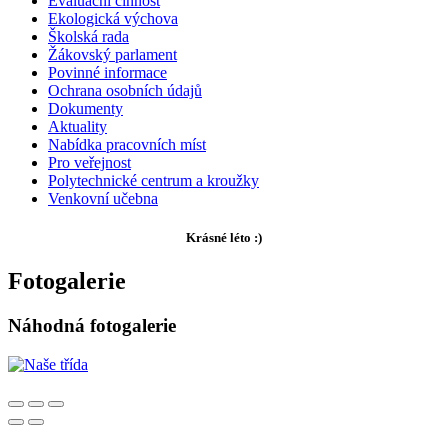
Evaluační činnost
Ekologická výchova
Školská rada
Žákovský parlament
Povinné informace
Ochrana osobních údajů
Dokumenty
Aktuality
Nabídka pracovních míst
Pro veřejnost
Polytechnické centrum a kroužky
Venkovní učebna
Krásné léto :)
Fotogalerie
Náhodná fotogalerie