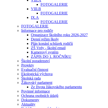
VIII.A
FOTOGALERIE
VIII.B
FOTOGALERIE
IX.A
FOTOGALERIE
FOTOGALERIE
Informace pro rodiče
Organizace školního roku 2026-2027
Denní režim školy
Plán konání schůzek rodičů
ZŠ Vrdy - školní email
Kamerový systém
ZÁPIS DO 1. ROČNÍKU
Školní poradenství
Projekty
Evaluační činnost
Ekologická výchova
Školská rada
Žákovský parlament
Ze života žákovského parlamentu
Povinné informace
Ochrana osobních údajů
Dokumenty
Aktuality