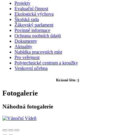
Projekty
Evaluační činnost
Ekologická výchova
Školská rada
Žákovský parlament
Povinné informace
Ochrana osobních údajů
Dokumenty
Aktuality
Nabídka pracovních míst
Pro veřejnost
Polytechnické centrum a kroužky
Venkovní učebna
Krásné léto :)
Fotogalerie
Náhodná fotogalerie