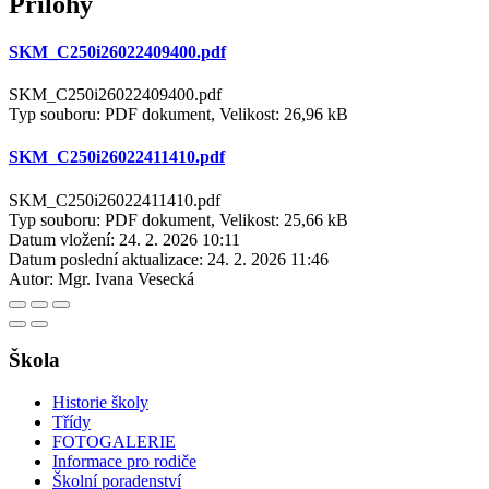
Přílohy
SKM_C250i26022409400.pdf
SKM_C250i26022409400.pdf
Typ souboru: PDF dokument, Velikost: 26,96 kB
SKM_C250i26022411410.pdf
SKM_C250i26022411410.pdf
Typ souboru: PDF dokument, Velikost: 25,66 kB
Datum vložení:
24. 2. 2026 10:11
Datum poslední aktualizace:
24. 2. 2026 11:46
Autor:
Mgr. Ivana Vesecká
Škola
Historie školy
Třídy
FOTOGALERIE
Informace pro rodiče
Školní poradenství