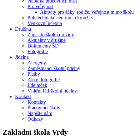
Nabídka pracovních míst
Pro veřejnost
Aktivity pro žáky, rodiče, veřejnost mimo školu
Polytechnické centrum a kroužky
Venkovní učebna
Družina
Zápis do školní družiny
Aktuality v družině
Dokumenty ŠD
Fotografie
Jídelna
Alergeny
Zaměstnanci školní jídelny
Platby
Akce, fotografie
Jídelníček
Vnitřní řád školní jídelny
Kontakt
Kontakty
Pracovníci školy
Napište nám
Odkazy
Základní škola
Vrdy