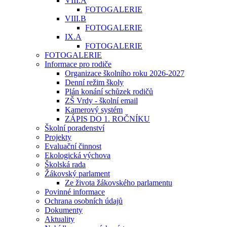
VIII.A
FOTOGALERIE
VIII.B
FOTOGALERIE
IX.A
FOTOGALERIE
FOTOGALERIE
Informace pro rodiče
Organizace školního roku 2026-2027
Denní režim školy
Plán konání schůzek rodičů
ZŠ Vrdy - školní email
Kamerový systém
ZÁPIS DO 1. ROČNÍKU
Školní poradenství
Projekty
Evaluační činnost
Ekologická výchova
Školská rada
Žákovský parlament
Ze života žákovského parlamentu
Povinné informace
Ochrana osobních údajů
Dokumenty
Aktuality