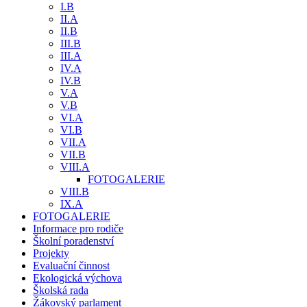
I.B
II.A
II.B
III.B
III.A
IV.A
IV.B
V.A
V.B
VI.A
VI.B
VII.A
VII.B
VIII.A
FOTOGALERIE
VIII.B
IX.A
FOTOGALERIE
Informace pro rodiče
Školní poradenství
Projekty
Evaluační činnost
Ekologická výchova
Školská rada
Žákovský parlament