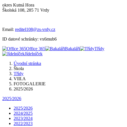
okres Kutná Hora
Školská 108, 285 71 Vrdy
Email:
reditel108@zs-vrdy.cz
ID datové schránky: vx6mub6
Office 365
Bakaláři
Třídy
Jídelníček
Úvodní stránka
Škola
Třídy
VIII.A
FOTOGALERIE
2025/2026
2025⁄2026
2025⁄2026
2024⁄2025
2023⁄2024
2022⁄2023