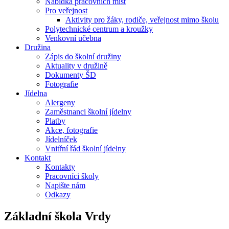
Nabídka pracovních míst
Pro veřejnost
Aktivity pro žáky, rodiče, veřejnost mimo školu
Polytechnické centrum a kroužky
Venkovní učebna
Družina
Zápis do školní družiny
Aktuality v družině
Dokumenty ŠD
Fotografie
Jídelna
Alergeny
Zaměstnanci školní jídelny
Platby
Akce, fotografie
Jídelníček
Vnitřní řád školní jídelny
Kontakt
Kontakty
Pracovníci školy
Napište nám
Odkazy
Základní škola
Vrdy