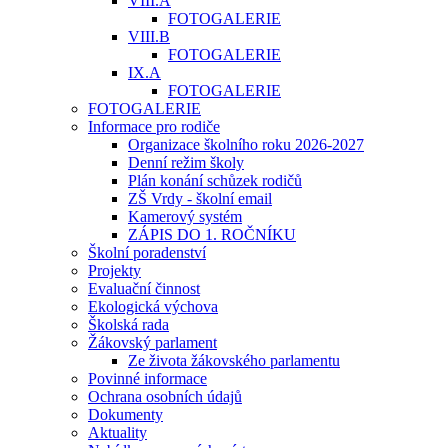
VIII.A
FOTOGALERIE
VIII.B
FOTOGALERIE
IX.A
FOTOGALERIE
FOTOGALERIE
Informace pro rodiče
Organizace školního roku 2026-2027
Denní režim školy
Plán konání schůzek rodičů
ZŠ Vrdy - školní email
Kamerový systém
ZÁPIS DO 1. ROČNÍKU
Školní poradenství
Projekty
Evaluační činnost
Ekologická výchova
Školská rada
Žákovský parlament
Ze života žákovského parlamentu
Povinné informace
Ochrana osobních údajů
Dokumenty
Aktuality