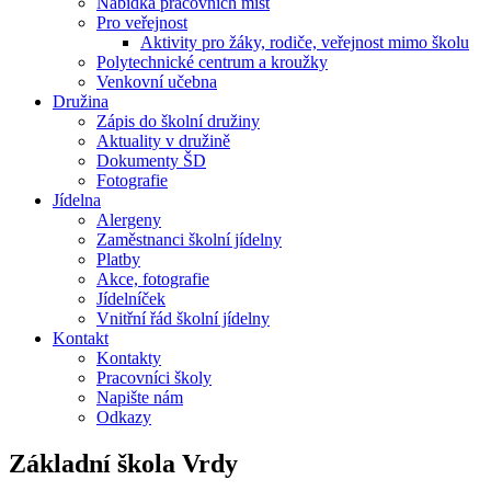
Nabídka pracovních míst
Pro veřejnost
Aktivity pro žáky, rodiče, veřejnost mimo školu
Polytechnické centrum a kroužky
Venkovní učebna
Družina
Zápis do školní družiny
Aktuality v družině
Dokumenty ŠD
Fotografie
Jídelna
Alergeny
Zaměstnanci školní jídelny
Platby
Akce, fotografie
Jídelníček
Vnitřní řád školní jídelny
Kontakt
Kontakty
Pracovníci školy
Napište nám
Odkazy
Základní škola
Vrdy