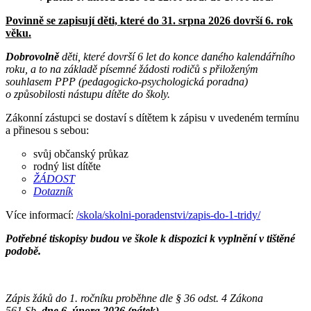
Povinně se zapisují děti, které do 31. srpna 2026 dovrší 6. rok
věku.
Dobrovolně
děti, které dovrší 6 let do konce daného kalendářního
roku, a to na základě písemné žádosti rodičů s přiloženým
souhlasem PPP (pedagogicko-psychologická poradna)
o způsobilosti nástupu dítěte do školy.
Zákonní zástupci se dostaví s dítětem k zápisu v uvedeném termínu
a přinesou s sebou:
svůj občanský průkaz
rodný list dítěte
ŽÁDOST
Dotazník
Více informací:
/skola/skolni-poradenstvi/zapis-do-1-tridy/
Potřebné tiskopisy budou ve škole k dispozici k vyplnění v tištěné
podobě.
Zápis žáků do 1. ročníku proběhne dle § 36 odst. 4 Zákona
561 Sb.
dne 6. února 2026 (pátek)