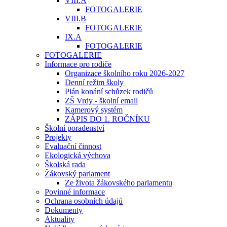
VIII.A
FOTOGALERIE
VIII.B
FOTOGALERIE
IX.A
FOTOGALERIE
FOTOGALERIE
Informace pro rodiče
Organizace školního roku 2026-2027
Denní režim školy
Plán konání schůzek rodičů
ZŠ Vrdy - školní email
Kamerový systém
ZÁPIS DO 1. ROČNÍKU
Školní poradenství
Projekty
Evaluační činnost
Ekologická výchova
Školská rada
Žákovský parlament
Ze života žákovského parlamentu
Povinné informace
Ochrana osobních údajů
Dokumenty
Aktuality