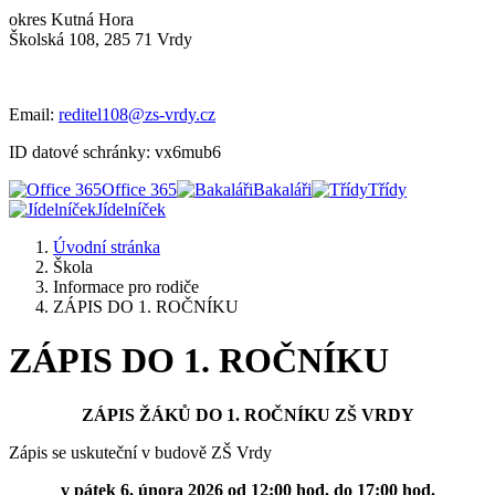
okres Kutná Hora
Školská 108, 285 71 Vrdy
Email:
reditel108@zs-vrdy.cz
ID datové schránky: vx6mub6
Office 365
Bakaláři
Třídy
Jídelníček
Úvodní stránka
Škola
Informace pro rodiče
ZÁPIS DO 1. ROČNÍKU
ZÁPIS DO 1. ROČNÍKU
ZÁPIS ŽÁKŮ DO 1. ROČNÍKU ZŠ VRDY
Zápis se uskuteční v budově ZŠ Vrdy
v pátek 6. února 2026 od 12:00 hod. do 17:00 hod.