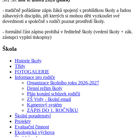
- tradičně pořádáme zápis žáků spojený s prohlídkou školy a řadou
zábavných disciplín, při kterých si mohou děti vyzkoušet své
dovednosti a společně s rodiči poznat prostředí školy.
- formální část zápisu probíhá v ředitelně školy (vedení školy + zák.
zástupci vyplní tiskopisy)
Škola
Historie školy
Třídy
FOTOGALERIE
Informace pro rodiče
Organizace školního roku 2026-2027
Denní režim školy
Plán konání schůzek rodičů
ZŠ Vrdy - školní email
Kamerový systém
ZÁPIS DO 1. ROČNÍKU
Školní poradenství
Projekty
Evaluační činnost
Ekologická výchova