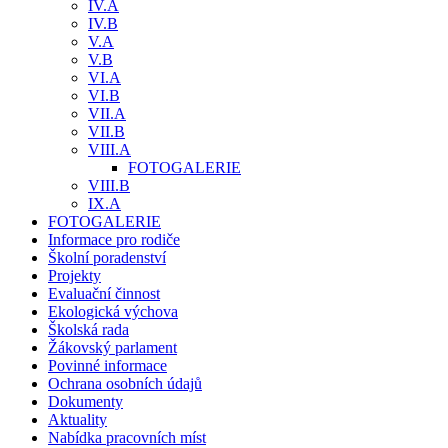
IV.A
IV.B
V.A
V.B
VI.A
VI.B
VII.A
VII.B
VIII.A
FOTOGALERIE
VIII.B
IX.A
FOTOGALERIE
Informace pro rodiče
Školní poradenství
Projekty
Evaluační činnost
Ekologická výchova
Školská rada
Žákovský parlament
Povinné informace
Ochrana osobních údajů
Dokumenty
Aktuality
Nabídka pracovních míst