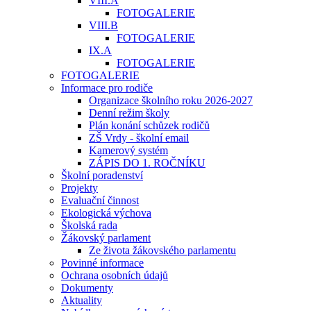
VIII.A
FOTOGALERIE
VIII.B
FOTOGALERIE
IX.A
FOTOGALERIE
FOTOGALERIE
Informace pro rodiče
Organizace školního roku 2026-2027
Denní režim školy
Plán konání schůzek rodičů
ZŠ Vrdy - školní email
Kamerový systém
ZÁPIS DO 1. ROČNÍKU
Školní poradenství
Projekty
Evaluační činnost
Ekologická výchova
Školská rada
Žákovský parlament
Ze života žákovského parlamentu
Povinné informace
Ochrana osobních údajů
Dokumenty
Aktuality