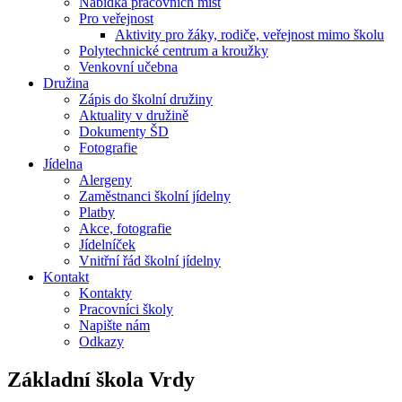
Nabídka pracovních míst
Pro veřejnost
Aktivity pro žáky, rodiče, veřejnost mimo školu
Polytechnické centrum a kroužky
Venkovní učebna
Družina
Zápis do školní družiny
Aktuality v družině
Dokumenty ŠD
Fotografie
Jídelna
Alergeny
Zaměstnanci školní jídelny
Platby
Akce, fotografie
Jídelníček
Vnitřní řád školní jídelny
Kontakt
Kontakty
Pracovníci školy
Napište nám
Odkazy
Základní škola
Vrdy