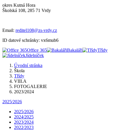
okres Kutná Hora
Školská 108, 285 71 Vrdy
Email:
reditel108@zs-vrdy.cz
ID datové schránky: vx6mub6
Office 365
Bakaláři
Třídy
Jídelníček
Úvodní stránka
Škola
Třídy
VIII.A
FOTOGALERIE
2023/2024
2025⁄2026
2025⁄2026
2024⁄2025
2023⁄2024
2022⁄2023