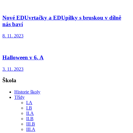
Nové EDUvrtačky a EDUpilky s bruskou v dílně
nás baví
8. 11. 2023
Halloween v 6. A
3. 11. 2023
Škola
Historie školy
Třídy
I.A
I.B
II.A
II.B
III.B
III.A