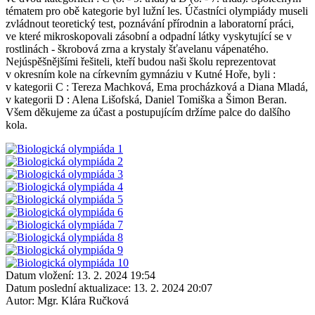
tématem pro obě kategorie byl lužní les. Účastníci olympiády museli
zvládnout teoretický test, poznávání přírodnin a laboratorní práci,
ve které mikroskopovali zásobní a odpadní látky vyskytující se v
rostlinách - škrobová zrna a krystaly šťavelanu vápenatého.
Nejúspěšnějšími řešiteli, kteří budou naši školu reprezentovat
v okresním kole na církevním gymnáziu v Kutné Hoře, byli :
v kategorii C : Tereza Machková, Ema procházková a Diana Mladá,
v kategorii D : Alena Lišofská, Daniel Tomiška a Šimon Beran.
Všem děkujeme za účast a postupujícím držíme palce do dalšího
kola.
Datum vložení:
13. 2. 2024 19:54
Datum poslední aktualizace:
13. 2. 2024 20:07
Autor:
Mgr. Klára Ručková