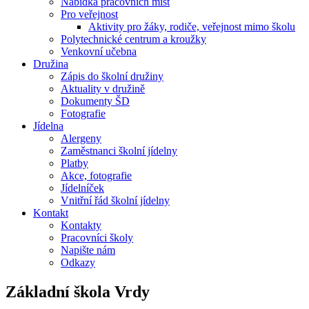
Nabídka pracovních míst
Pro veřejnost
Aktivity pro žáky, rodiče, veřejnost mimo školu
Polytechnické centrum a kroužky
Venkovní učebna
Družina
Zápis do školní družiny
Aktuality v družině
Dokumenty ŠD
Fotografie
Jídelna
Alergeny
Zaměstnanci školní jídelny
Platby
Akce, fotografie
Jídelníček
Vnitřní řád školní jídelny
Kontakt
Kontakty
Pracovníci školy
Napište nám
Odkazy
Základní škola
Vrdy