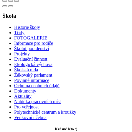
Škola
Historie školy
Třídy
FOTOGALERIE
Informace pro rodiče
Školní poradenství
Projekty
Evaluační činnost
Ekologická výchova
Školská rada
Žákovský parlament
Povinné informace
Ochrana osobních údajů
Dokumenty
Aktuality
Nabídka pracovních míst
Pro veřejnost
Polytechnické centrum a kroužky
Venkovní učebna
Krásné léto :)