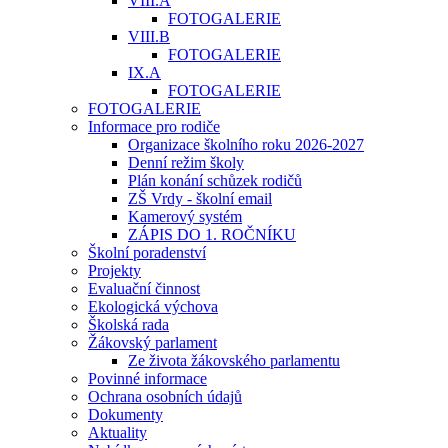
VIII.A
FOTOGALERIE
VIII.B
FOTOGALERIE
IX.A
FOTOGALERIE
FOTOGALERIE
Informace pro rodiče
Organizace školního roku 2026-2027
Denní režim školy
Plán konání schůzek rodičů
ZŠ Vrdy - školní email
Kamerový systém
ZÁPIS DO 1. ROČNÍKU
Školní poradenství
Projekty
Evaluační činnost
Ekologická výchova
Školská rada
Žákovský parlament
Ze života žákovského parlamentu
Povinné informace
Ochrana osobních údajů
Dokumenty
Aktuality