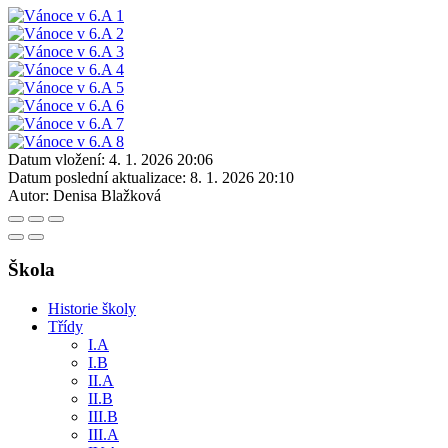
Datum vložení:
4. 1. 2026 20:06
Datum poslední aktualizace:
8. 1. 2026 20:10
Autor:
Denisa Blažková
Škola
Historie školy
Třídy
I.A
I.B
II.A
II.B
III.B
III.A