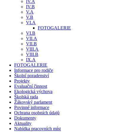
IV.A
IV.B
V.A
V.B
VI.A
FOTOGALERIE
VI.B
VII.A
VII.B
VIII.A
VIII.B
IX.A
FOTOGALERIE
Informace pro rodiče
Školní poradenství
Projekty
Evaluační činnost
Ekologická výchova
Školská rada
Žákovský parlament
Povinné informace
Ochrana osobních údajů
Dokumenty
Aktuality
Nabídka pracovních míst