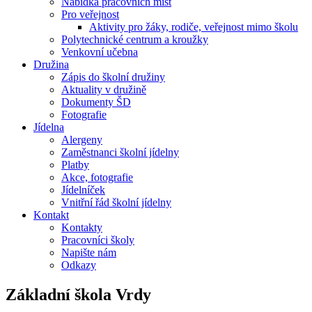
Nabídka pracovních míst
Pro veřejnost
Aktivity pro žáky, rodiče, veřejnost mimo školu
Polytechnické centrum a kroužky
Venkovní učebna
Družina
Zápis do školní družiny
Aktuality v družině
Dokumenty ŠD
Fotografie
Jídelna
Alergeny
Zaměstnanci školní jídelny
Platby
Akce, fotografie
Jídelníček
Vnitřní řád školní jídelny
Kontakt
Kontakty
Pracovníci školy
Napište nám
Odkazy
Základní škola
Vrdy