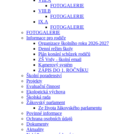
VIII.A
FOTOGALERIE
VIII.B
FOTOGALERIE
IX.A
FOTOGALERIE
FOTOGALERIE
Informace pro rodiče
Organizace školního roku 2026-2027
Denní režim školy
Plán konání schůzek rodičů
ZŠ Vrdy - školní email
Kamerový systém
ZÁPIS DO 1. ROČNÍKU
Školní poradenství
Projekty
Evaluační činnost
Ekologická výchova
Školská rada
Žákovský parlament
Ze života žákovského parlamentu
Povinné informace
Ochrana osobních údajů
Dokumenty
Aktuality