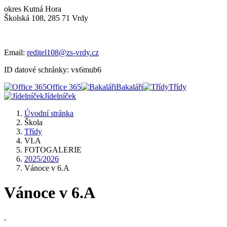
okres Kutná Hora
Školská 108, 285 71 Vrdy
Email:
reditel108@zs-vrdy.cz
ID datové schránky: vx6mub6
Office 365
Bakaláři
Třídy
Jídelníček
Úvodní stránka
Škola
Třídy
VI.A
FOTOGALERIE
2025/2026
Vánoce v 6.A
Vánoce v 6.A
.