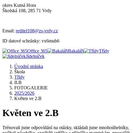
okres Kutná Hora
Školská 108, 285 71 Vrdy
Email:
reditel108@zs-vrdy.cz
ID datové schránky: vx6mub6
Office 365
Bakaláři
Třídy
Jídelníček
Úvodní stránka
Škola
Třídy
II.B
FOTOGALERIE
2025/2026
Květen ve 2.B
Květen ve 2.B
Trénovali jsme odpovídání na otázky, skládali jsme mnohoúhelníky,
počítali násobilku, vyráběli srdíčka a přáníčka maminkám, procvičili