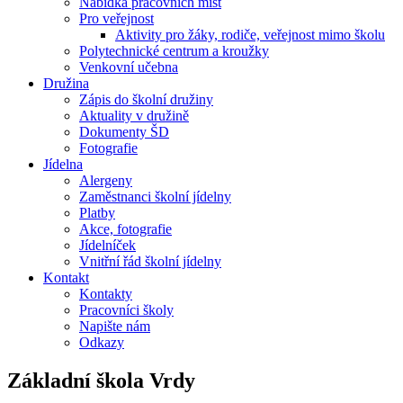
Nabídka pracovních míst
Pro veřejnost
Aktivity pro žáky, rodiče, veřejnost mimo školu
Polytechnické centrum a kroužky
Venkovní učebna
Družina
Zápis do školní družiny
Aktuality v družině
Dokumenty ŠD
Fotografie
Jídelna
Alergeny
Zaměstnanci školní jídelny
Platby
Akce, fotografie
Jídelníček
Vnitřní řád školní jídelny
Kontakt
Kontakty
Pracovníci školy
Napište nám
Odkazy
Základní škola
Vrdy