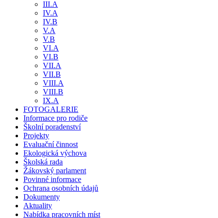
III.A
IV.A
IV.B
V.A
V.B
VI.A
VI.B
VII.A
VII.B
VIII.A
VIII.B
IX.A
FOTOGALERIE
Informace pro rodiče
Školní poradenství
Projekty
Evaluační činnost
Ekologická výchova
Školská rada
Žákovský parlament
Povinné informace
Ochrana osobních údajů
Dokumenty
Aktuality
Nabídka pracovních míst