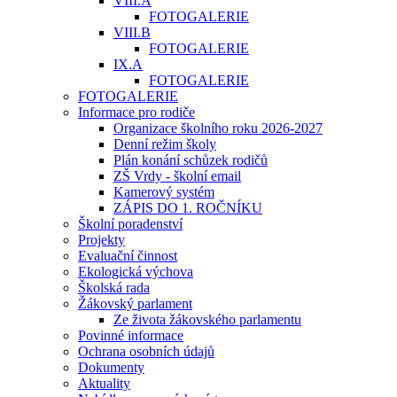
VIII.A
FOTOGALERIE
VIII.B
FOTOGALERIE
IX.A
FOTOGALERIE
FOTOGALERIE
Informace pro rodiče
Organizace školního roku 2026-2027
Denní režim školy
Plán konání schůzek rodičů
ZŠ Vrdy - školní email
Kamerový systém
ZÁPIS DO 1. ROČNÍKU
Školní poradenství
Projekty
Evaluační činnost
Ekologická výchova
Školská rada
Žákovský parlament
Ze života žákovského parlamentu
Povinné informace
Ochrana osobních údajů
Dokumenty
Aktuality