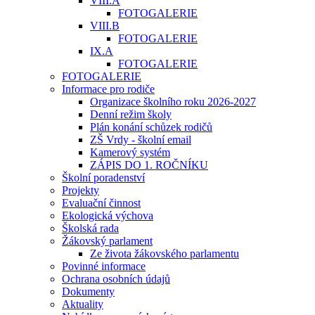
VIII.A
FOTOGALERIE
VIII.B
FOTOGALERIE
IX.A
FOTOGALERIE
FOTOGALERIE
Informace pro rodiče
Organizace školního roku 2026-2027
Denní režim školy
Plán konání schůzek rodičů
ZŠ Vrdy - školní email
Kamerový systém
ZÁPIS DO 1. ROČNÍKU
Školní poradenství
Projekty
Evaluační činnost
Ekologická výchova
Školská rada
Žákovský parlament
Ze života žákovského parlamentu
Povinné informace
Ochrana osobních údajů
Dokumenty
Aktuality