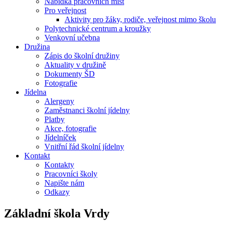
Nabídka pracovních míst
Pro veřejnost
Aktivity pro žáky, rodiče, veřejnost mimo školu
Polytechnické centrum a kroužky
Venkovní učebna
Družina
Zápis do školní družiny
Aktuality v družině
Dokumenty ŠD
Fotografie
Jídelna
Alergeny
Zaměstnanci školní jídelny
Platby
Akce, fotografie
Jídelníček
Vnitřní řád školní jídelny
Kontakt
Kontakty
Pracovníci školy
Napište nám
Odkazy
Základní škola
Vrdy