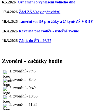
6.5.2026
Oznámení o vyhlášení volného dne
17.4.2026
Žáci ZŠ Vrdy opět vítězí!
16.4.2026
Taneční soutěž pro žáky a žákyně ZŠ VRDY
16.4.2026
Kavárna pro rodiče - srdečně zveme
18.3.2026
Zápis do ŠD - 26/27
Zvonění - začátky hodin
1. zvonění - 7:45
2. zvonění - 8:40
3. zvonění - 9:40
4. zvonění - 10:35
5. zvonění - 11:25