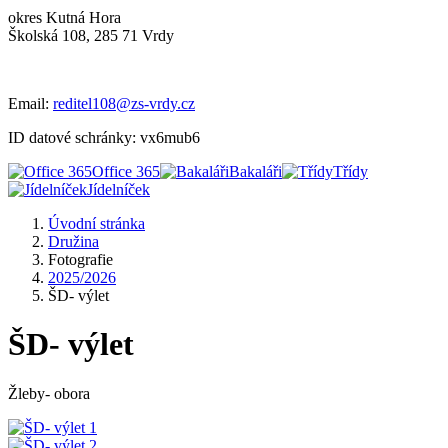
okres Kutná Hora
Školská 108, 285 71 Vrdy
Email:
reditel108@zs-vrdy.cz
ID datové schránky: vx6mub6
Office 365
Bakaláři
Třídy
Jídelníček
Úvodní stránka
Družina
Fotografie
2025/2026
ŠD- výlet
ŠD- výlet
Žleby- obora