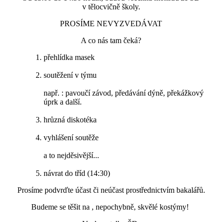
v tělocvičně školy.
PROSÍME NEVYZVEDÁVAT
A co nás tam čeká?
přehlídka masek
soutěžení v týmu
např. : pavoučí závod, předávání dýně, překážkový
úprk a další.
hrůzná diskotéka
vyhlášení soutěže
a to nejděsivější...
návrat do tříd (14:30)
Prosíme podvrďte účast či neúčast prostřednictvím bakalářů.
Budeme se těšit na , nepochybně, skvělé kostýmy!