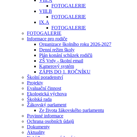
VIII.A
FOTOGALERIE
VIII.B
FOTOGALERIE
IX.A
FOTOGALERIE
FOTOGALERIE
Informace pro rodiče
Organizace školního roku 2026-2027
Denní režim školy
Plán konání schůzek rodičů
ZŠ Vrdy - školní email
Kamerový systém
ZÁPIS DO 1. ROČNÍKU
Školní poradenství
Projekty
Evaluační činnost
Ekologická výchova
Školská rada
Žákovský parlament
Ze života žákovského parlamentu
Povinné informace
Ochrana osobních údajů
Dokumenty
Aktuality