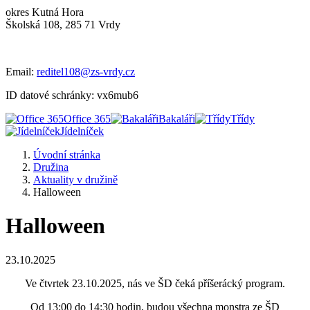
okres Kutná Hora
Školská 108, 285 71 Vrdy
Email:
reditel108@zs-vrdy.cz
ID datové schránky: vx6mub6
Office 365
Bakaláři
Třídy
Jídelníček
Úvodní stránka
Družina
Aktuality v družině
Halloween
Halloween
23.10.2025
Ve čtvrtek 23.10.2025, nás ve ŠD čeká příšerácký program.
Od 13:00 do 14:30 hodin, budou všechna monstra ze ŠD