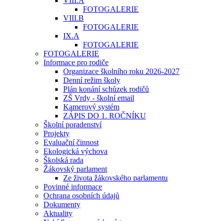
VIII.A
FOTOGALERIE
VIII.B
FOTOGALERIE
IX.A
FOTOGALERIE
FOTOGALERIE
Informace pro rodiče
Organizace školního roku 2026-2027
Denní režim školy
Plán konání schůzek rodičů
ZŠ Vrdy - školní email
Kamerový systém
ZÁPIS DO 1. ROČNÍKU
Školní poradenství
Projekty
Evaluační činnost
Ekologická výchova
Školská rada
Žákovský parlament
Ze života žákovského parlamentu
Povinné informace
Ochrana osobních údajů
Dokumenty
Aktuality