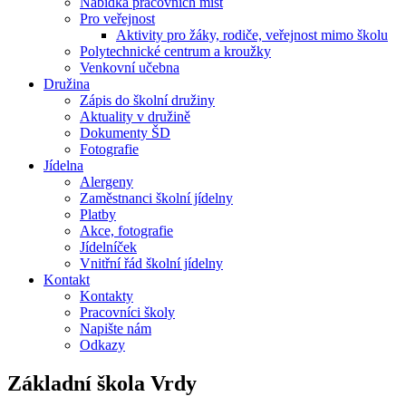
Nabídka pracovních míst
Pro veřejnost
Aktivity pro žáky, rodiče, veřejnost mimo školu
Polytechnické centrum a kroužky
Venkovní učebna
Družina
Zápis do školní družiny
Aktuality v družině
Dokumenty ŠD
Fotografie
Jídelna
Alergeny
Zaměstnanci školní jídelny
Platby
Akce, fotografie
Jídelníček
Vnitřní řád školní jídelny
Kontakt
Kontakty
Pracovníci školy
Napište nám
Odkazy
Základní škola
Vrdy