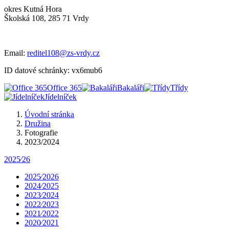
okres Kutná Hora
Školská 108, 285 71 Vrdy
Email:
reditel108@zs-vrdy.cz
ID datové schránky: vx6mub6
Office 365
Bakaláři
Třídy
Jídelníček
Úvodní stránka
Družina
Fotografie
2023/2024
2025⁄26
2025⁄2026
2024⁄2025
2023⁄2024
2022⁄2023
2021⁄2022
2020⁄2021