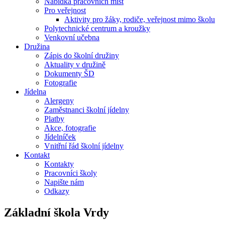
Nabídka pracovních míst
Pro veřejnost
Aktivity pro žáky, rodiče, veřejnost mimo školu
Polytechnické centrum a kroužky
Venkovní učebna
Družina
Zápis do školní družiny
Aktuality v družině
Dokumenty ŠD
Fotografie
Jídelna
Alergeny
Zaměstnanci školní jídelny
Platby
Akce, fotografie
Jídelníček
Vnitřní řád školní jídelny
Kontakt
Kontakty
Pracovníci školy
Napište nám
Odkazy
Základní škola
Vrdy