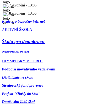
7. zvonění - 13:05
8. zvonění - 13:55
Kraje pro bezpečný internet
AKTIVNÍ ŠKOLA
Škola pro demokracii
OMBUDSMAN DĚTEM
OLYMPIJSKÝ VÍCEBOJ
Podpora inovativního vzdělávání
Digitalizujeme školu
Středočeský fond prevence
Projekt "Obědy do škol"
Doučování žáků škol