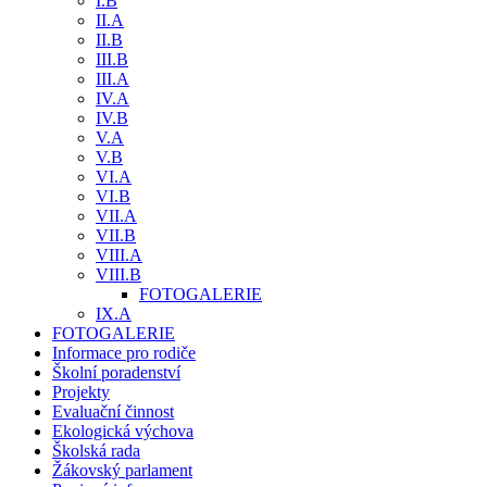
I.B
II.A
II.B
III.B
III.A
IV.A
IV.B
V.A
V.B
VI.A
VI.B
VII.A
VII.B
VIII.A
VIII.B
FOTOGALERIE
IX.A
FOTOGALERIE
Informace pro rodiče
Školní poradenství
Projekty
Evaluační činnost
Ekologická výchova
Školská rada
Žákovský parlament