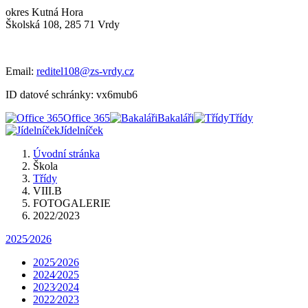
okres Kutná Hora
Školská 108, 285 71 Vrdy
Email:
reditel108@zs-vrdy.cz
ID datové schránky: vx6mub6
Office 365
Bakaláři
Třídy
Jídelníček
Úvodní stránka
Škola
Třídy
VIII.B
FOTOGALERIE
2022/2023
2025⁄2026
2025⁄2026
2024⁄2025
2023⁄2024
2022⁄2023