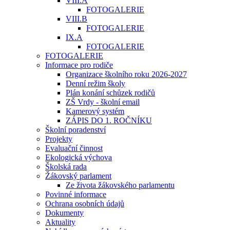
VIII.A
FOTOGALERIE
VIII.B
FOTOGALERIE
IX.A
FOTOGALERIE
FOTOGALERIE
Informace pro rodiče
Organizace školního roku 2026-2027
Denní režim školy
Plán konání schůzek rodičů
ZŠ Vrdy - školní email
Kamerový systém
ZÁPIS DO 1. ROČNÍKU
Školní poradenství
Projekty
Evaluační činnost
Ekologická výchova
Školská rada
Žákovský parlament
Ze života žákovského parlamentu
Povinné informace
Ochrana osobních údajů
Dokumenty
Aktuality