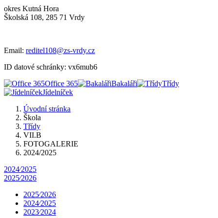
okres Kutná Hora
Školská 108, 285 71 Vrdy
Email:
reditel108@zs-vrdy.cz
ID datové schránky: vx6mub6
Office 365
Bakaláři
Třídy
Jídelníček
Úvodní stránka
Škola
Třídy
VII.B
FOTOGALERIE
2024/2025
2024⁄2025
2025⁄2026
2025⁄2026
2024⁄2025
2023⁄2024