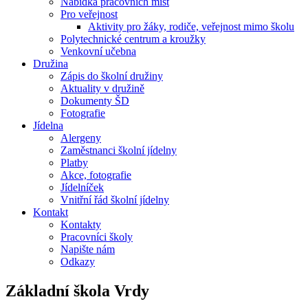
Nabídka pracovních míst
Pro veřejnost
Aktivity pro žáky, rodiče, veřejnost mimo školu
Polytechnické centrum a kroužky
Venkovní učebna
Družina
Zápis do školní družiny
Aktuality v družině
Dokumenty ŠD
Fotografie
Jídelna
Alergeny
Zaměstnanci školní jídelny
Platby
Akce, fotografie
Jídelníček
Vnitřní řád školní jídelny
Kontakt
Kontakty
Pracovníci školy
Napište nám
Odkazy
Základní škola
Vrdy