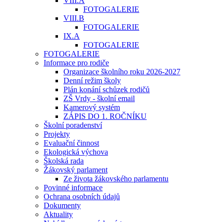
VIII.A
FOTOGALERIE
VIII.B
FOTOGALERIE
IX.A
FOTOGALERIE
FOTOGALERIE
Informace pro rodiče
Organizace školního roku 2026-2027
Denní režim školy
Plán konání schůzek rodičů
ZŠ Vrdy - školní email
Kamerový systém
ZÁPIS DO 1. ROČNÍKU
Školní poradenství
Projekty
Evaluační činnost
Ekologická výchova
Školská rada
Žákovský parlament
Ze života žákovského parlamentu
Povinné informace
Ochrana osobních údajů
Dokumenty
Aktuality