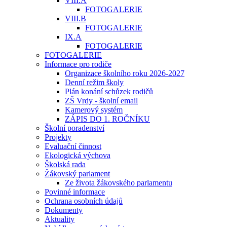
VIII.A
FOTOGALERIE
VIII.B
FOTOGALERIE
IX.A
FOTOGALERIE
FOTOGALERIE
Informace pro rodiče
Organizace školního roku 2026-2027
Denní režim školy
Plán konání schůzek rodičů
ZŠ Vrdy - školní email
Kamerový systém
ZÁPIS DO 1. ROČNÍKU
Školní poradenství
Projekty
Evaluační činnost
Ekologická výchova
Školská rada
Žákovský parlament
Ze života žákovského parlamentu
Povinné informace
Ochrana osobních údajů
Dokumenty
Aktuality