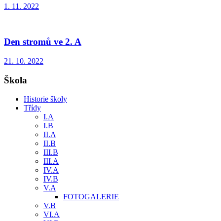
1. 11. 2022
Den stromů ve 2. A
21. 10. 2022
Škola
Historie školy
Třídy
I.A
I.B
II.A
II.B
III.B
III.A
IV.A
IV.B
V.A
FOTOGALERIE
V.B
VI.A