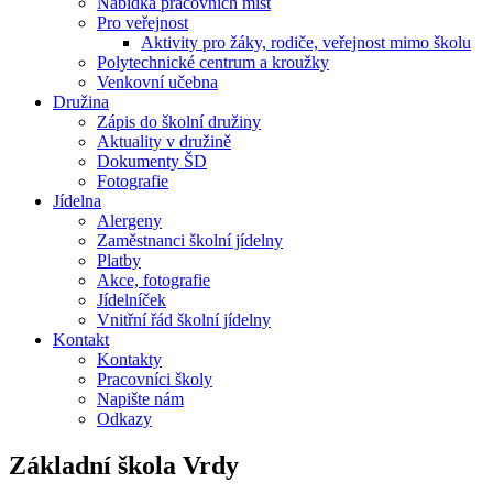
Nabídka pracovních míst
Pro veřejnost
Aktivity pro žáky, rodiče, veřejnost mimo školu
Polytechnické centrum a kroužky
Venkovní učebna
Družina
Zápis do školní družiny
Aktuality v družině
Dokumenty ŠD
Fotografie
Jídelna
Alergeny
Zaměstnanci školní jídelny
Platby
Akce, fotografie
Jídelníček
Vnitřní řád školní jídelny
Kontakt
Kontakty
Pracovníci školy
Napište nám
Odkazy
Základní škola
Vrdy