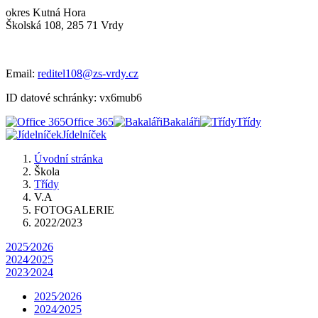
okres Kutná Hora
Školská 108, 285 71 Vrdy
Email:
reditel108@zs-vrdy.cz
ID datové schránky: vx6mub6
Office 365
Bakaláři
Třídy
Jídelníček
Úvodní stránka
Škola
Třídy
V.A
FOTOGALERIE
2022/2023
2025⁄2026
2024⁄2025
2023⁄2024
2025⁄2026
2024⁄2025