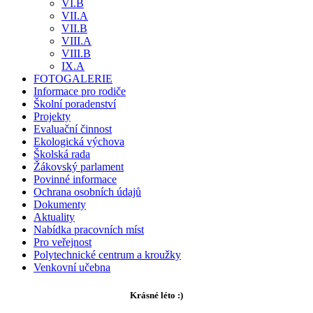
VI.B
VII.A
VII.B
VIII.A
VIII.B
IX.A
FOTOGALERIE
Informace pro rodiče
Školní poradenství
Projekty
Evaluační činnost
Ekologická výchova
Školská rada
Žákovský parlament
Povinné informace
Ochrana osobních údajů
Dokumenty
Aktuality
Nabídka pracovních míst
Pro veřejnost
Polytechnické centrum a kroužky
Venkovní učebna
Krásné léto :)