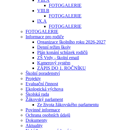
VIII.A
FOTOGALERIE
VIII.B
FOTOGALERIE
IX.A
FOTOGALERIE
FOTOGALERIE
Informace pro rodiče
Organizace školního roku 2026-2027
Denní režim školy
Plán konání schůzek rodičů
ZŠ Vrdy - školní email
Kamerový systém
ZÁPIS DO 1. ROČNÍKU
Školní poradenství
Projekty
Evaluační činnost
Ekologická výchova
Školská rada
Žákovský parlament
Ze života žákovského parlamentu
Povinné informace
Ochrana osobních údajů
Dokumenty
Aktuality