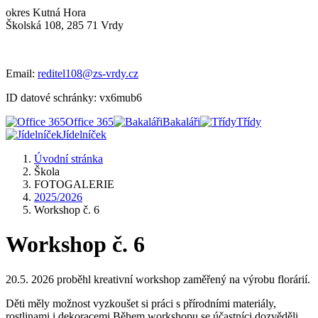
okres Kutná Hora
Školská 108, 285 71 Vrdy
Email:
reditel108@zs-vrdy.cz
ID datové schránky: vx6mub6
Office 365
Bakaláři
Třídy
Jídelníček
Úvodní stránka
Škola
FOTOGALERIE
2025/2026
Workshop č. 6
Workshop č. 6
20.5. 2026 proběhl kreativní workshop zaměřený na výrobu florárií.
Děti měly možnost vyzkoušet si práci s přírodními materiály,
rostlinami i dekoracemi.Během workshopu se účastníci dozvěděli