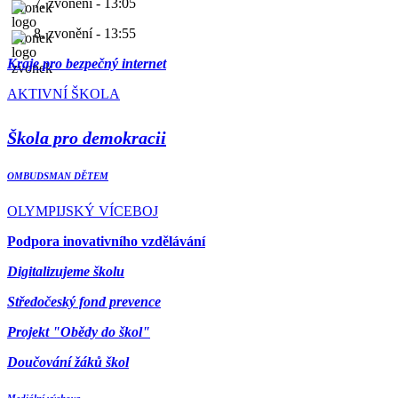
7. zvonění - 13:05
8. zvonění - 13:55
Kraje pro bezpečný internet
AKTIVNÍ ŠKOLA
Škola pro demokracii
OMBUDSMAN DĚTEM
OLYMPIJSKÝ VÍCEBOJ
Podpora inovativního vzdělávání
Digitalizujeme školu
Středočeský fond prevence
Projekt "Obědy do škol"
Doučování žáků škol