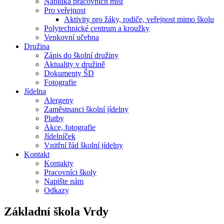
Nabídka pracovních míst
Pro veřejnost
Aktivity pro žáky, rodiče, veřejnost mimo školu
Polytechnické centrum a kroužky
Venkovní učebna
Družina
Zápis do školní družiny
Aktuality v družině
Dokumenty ŠD
Fotografie
Jídelna
Alergeny
Zaměstnanci školní jídelny
Platby
Akce, fotografie
Jídelníček
Vnitřní řád školní jídelny
Kontakt
Kontakty
Pracovníci školy
Napište nám
Odkazy
Základní škola
Vrdy