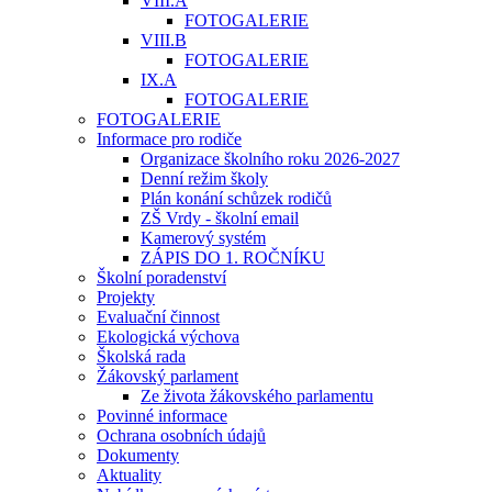
VIII.A
FOTOGALERIE
VIII.B
FOTOGALERIE
IX.A
FOTOGALERIE
FOTOGALERIE
Informace pro rodiče
Organizace školního roku 2026-2027
Denní režim školy
Plán konání schůzek rodičů
ZŠ Vrdy - školní email
Kamerový systém
ZÁPIS DO 1. ROČNÍKU
Školní poradenství
Projekty
Evaluační činnost
Ekologická výchova
Školská rada
Žákovský parlament
Ze života žákovského parlamentu
Povinné informace
Ochrana osobních údajů
Dokumenty
Aktuality