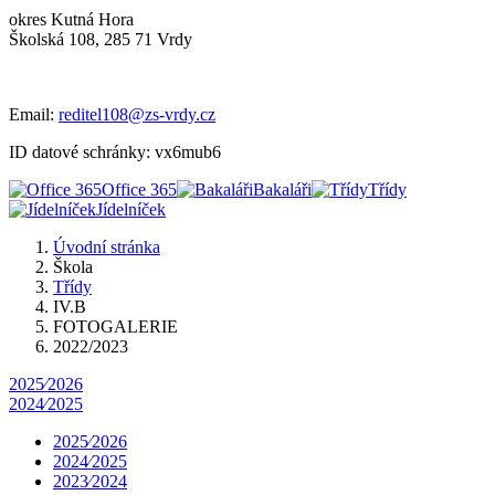
okres Kutná Hora
Školská 108, 285 71 Vrdy
Email:
reditel108@zs-vrdy.cz
ID datové schránky: vx6mub6
Office 365
Bakaláři
Třídy
Jídelníček
Úvodní stránka
Škola
Třídy
IV.B
FOTOGALERIE
2022/2023
2025⁄2026
2024⁄2025
2025⁄2026
2024⁄2025
2023⁄2024