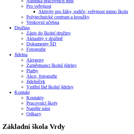
Nabídka pracovních míst
Pro veřejnost
Aktivity pro žáky, rodiče, veřejnost mimo školu
Polytechnické centrum a kroužky
Venkovní učebna
Družina
Zápis do školní družiny
Aktuality v družině
Dokumenty ŠD
Fotografie
Jídelna
Alergeny
Zaměstnanci školní jídelny
Platby
Akce, fotografie
Jídelníček
Vnitřní řád školní jídelny
Kontakt
Kontakty
Pracovníci školy
Napište nám
Odkazy
Základní škola
Vrdy