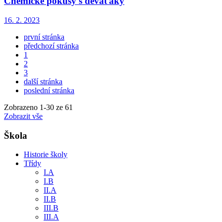
Chemické pokusy s deváťáky
16. 2. 2023
první stránka
předchozí stránka
1
2
3
další stránka
poslední stránka
Zobrazeno
1
-
30
ze 61
Zobrazit vše
Škola
Historie školy
Třídy
I.A
I.B
II.A
II.B
III.B
III.A