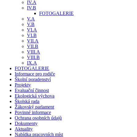
IV.A
IV.B
FOTOGALERIE
V.A
V.B
VI.A
VI.B
VII.A
VII.B
VIII.A
VIII.B
IX.A
FOTOGALERIE
Informace pro rodiče
Školní poradenství
Projekty
Evaluační činnost
Ekologická výchova
Školská rada
Žákovský parlament
Povinné informace
Ochrana osobních údajů
Dokumenty
Aktuality
Nabídka pracovních míst