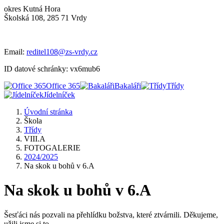
okres Kutná Hora
Školská 108, 285 71 Vrdy
Email:
reditel108@zs-vrdy.cz
ID datové schránky: vx6mub6
Office 365
Bakaláři
Třídy
Jídelníček
Úvodní stránka
Škola
Třídy
VIII.A
FOTOGALERIE
2024/2025
Na skok u bohů v 6.A
Na skok u bohů v 6.A
Šesťáci nás pozvali na přehlídku božstva, které ztvárnili. Děkujeme,
užili jsme si to.