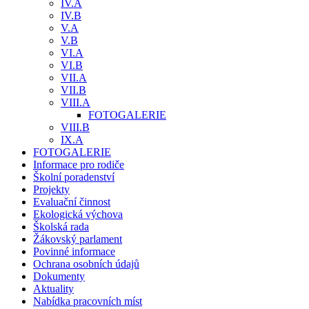
IV.A
IV.B
V.A
V.B
VI.A
VI.B
VII.A
VII.B
VIII.A
FOTOGALERIE
VIII.B
IX.A
FOTOGALERIE
Informace pro rodiče
Školní poradenství
Projekty
Evaluační činnost
Ekologická výchova
Školská rada
Žákovský parlament
Povinné informace
Ochrana osobních údajů
Dokumenty
Aktuality
Nabídka pracovních míst