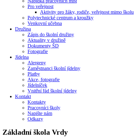
Nabídka pracovních míst
Pro veřejnost
Aktivity pro žáky, rodiče, veřejnost mimo školu
Polytechnické centrum a kroužky
Venkovní učebna
Družina
Zápis do školní družiny
Aktuality v družině
Dokumenty ŠD
Fotografie
Jídelna
Alergeny
Zaměstnanci školní jídelny
Platby
Akce, fotografie
Jídelníček
Vnitřní řád školní jídelny
Kontakt
Kontakty
Pracovníci školy
Napište nám
Odkazy
Základní škola
Vrdy