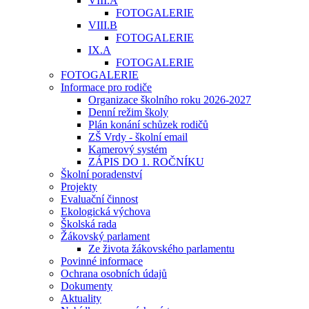
VIII.A
FOTOGALERIE
VIII.B
FOTOGALERIE
IX.A
FOTOGALERIE
FOTOGALERIE
Informace pro rodiče
Organizace školního roku 2026-2027
Denní režim školy
Plán konání schůzek rodičů
ZŠ Vrdy - školní email
Kamerový systém
ZÁPIS DO 1. ROČNÍKU
Školní poradenství
Projekty
Evaluační činnost
Ekologická výchova
Školská rada
Žákovský parlament
Ze života žákovského parlamentu
Povinné informace
Ochrana osobních údajů
Dokumenty
Aktuality