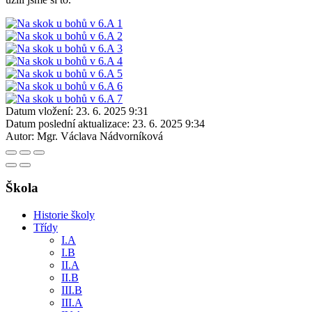
Datum vložení:
23. 6. 2025 9:31
Datum poslední aktualizace:
23. 6. 2025 9:34
Autor:
Mgr. Václava Nádvorníková
Škola
Historie školy
Třídy
I.A
I.B
II.A
II.B
III.B
III.A