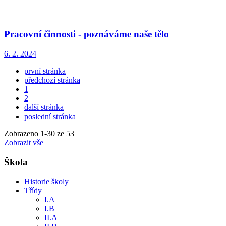
Pracovní činnosti - poznáváme naše tělo
6. 2. 2024
první stránka
předchozí stránka
1
2
další stránka
poslední stránka
Zobrazeno
1
-
30
ze 53
Zobrazit vše
Škola
Historie školy
Třídy
I.A
I.B
II.A