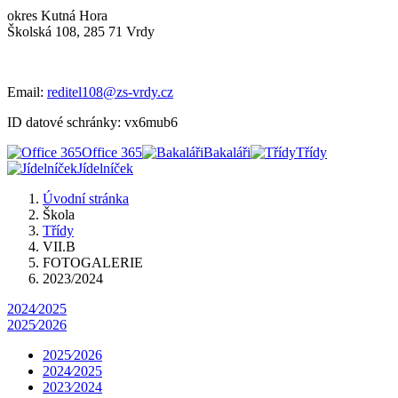
okres Kutná Hora
Školská 108, 285 71 Vrdy
Email:
reditel108@zs-vrdy.cz
ID datové schránky: vx6mub6
Office 365
Bakaláři
Třídy
Jídelníček
Úvodní stránka
Škola
Třídy
VII.B
FOTOGALERIE
2023/2024
2024⁄2025
2025⁄2026
2025⁄2026
2024⁄2025
2023⁄2024