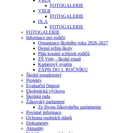
VIII.A
FOTOGALERIE
VIII.B
FOTOGALERIE
IX.A
FOTOGALERIE
FOTOGALERIE
Informace pro rodiče
Organizace školního roku 2026-2027
Denní režim školy
Plán konání schůzek rodičů
ZŠ Vrdy - školní email
Kamerový systém
ZÁPIS DO 1. ROČNÍKU
Školní poradenství
Projekty
Evaluační činnost
Ekologická výchova
Školská rada
Žákovský parlament
Ze života žákovského parlamentu
Povinné informace
Ochrana osobních údajů
Dokumenty
Aktuality