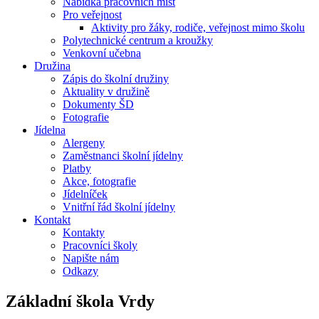
Nabídka pracovních míst
Pro veřejnost
Aktivity pro žáky, rodiče, veřejnost mimo školu
Polytechnické centrum a kroužky
Venkovní učebna
Družina
Zápis do školní družiny
Aktuality v družině
Dokumenty ŠD
Fotografie
Jídelna
Alergeny
Zaměstnanci školní jídelny
Platby
Akce, fotografie
Jídelníček
Vnitřní řád školní jídelny
Kontakt
Kontakty
Pracovníci školy
Napište nám
Odkazy
Základní škola
Vrdy