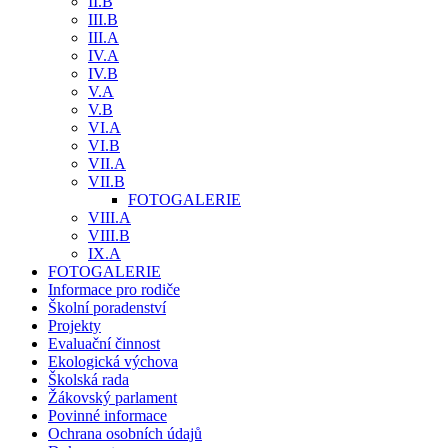
II.B
III.B
III.A
IV.A
IV.B
V.A
V.B
VI.A
VI.B
VII.A
VII.B
FOTOGALERIE
VIII.A
VIII.B
IX.A
FOTOGALERIE
Informace pro rodiče
Školní poradenství
Projekty
Evaluační činnost
Ekologická výchova
Školská rada
Žákovský parlament
Povinné informace
Ochrana osobních údajů