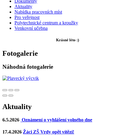
Dokumenty
Aktuality
Nabídka pracovních míst
Pro veřejnost
Polytechnické centrum a kroužky
Venkovní učebna
Krásné léto :)
Fotogalerie
Náhodná fotogalerie
Aktuality
6.5.2026
Oznámení o vyhlášení volného dne
17.4.2026
Žáci ZŠ Vrdy opět vítězí!