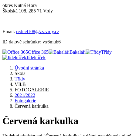
okres Kutná Hora
Školská 108, 285 71 Vrdy
Email:
reditel108@zs-vrdy.cz
ID datové schránky: vx6mub6
Office 365
Bakaláři
Třídy
Jídelníček
Úvodní stránka
Škola
Třídy
VII.B
FOTOGALERIE
2021/2022
Fotogalerie
Červená karkulka
Červená karkulka
Hudební představení "Červená karkulka" s dětmi nacvičovala pí uč.