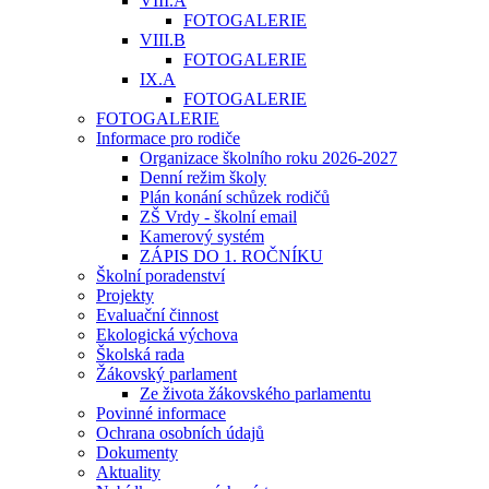
VIII.A
FOTOGALERIE
VIII.B
FOTOGALERIE
IX.A
FOTOGALERIE
FOTOGALERIE
Informace pro rodiče
Organizace školního roku 2026-2027
Denní režim školy
Plán konání schůzek rodičů
ZŠ Vrdy - školní email
Kamerový systém
ZÁPIS DO 1. ROČNÍKU
Školní poradenství
Projekty
Evaluační činnost
Ekologická výchova
Školská rada
Žákovský parlament
Ze života žákovského parlamentu
Povinné informace
Ochrana osobních údajů
Dokumenty
Aktuality