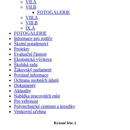
VII.A
VII.B
FOTOGALERIE
VIII.A
VIII.B
IX.A
FOTOGALERIE
Informace pro rodiče
Školní poradenství
Projekty
Evaluační činnost
Ekologická výchova
Školská rada
Žákovský parlament
Povinné informace
Ochrana osobních údajů
Dokumenty
Aktuality
Nabídka pracovních míst
Pro veřejnost
Polytechnické centrum a kroužky
Venkovní učebna
Krásné léto :)