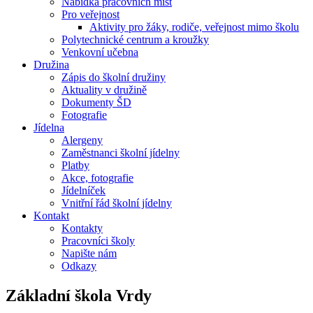
Nabídka pracovních míst
Pro veřejnost
Aktivity pro žáky, rodiče, veřejnost mimo školu
Polytechnické centrum a kroužky
Venkovní učebna
Družina
Zápis do školní družiny
Aktuality v družině
Dokumenty ŠD
Fotografie
Jídelna
Alergeny
Zaměstnanci školní jídelny
Platby
Akce, fotografie
Jídelníček
Vnitřní řád školní jídelny
Kontakt
Kontakty
Pracovníci školy
Napište nám
Odkazy
Základní škola
Vrdy