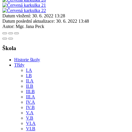
Datum vložení:
30. 6. 2022 13:28
Datum poslední aktualizace:
30. 6. 2022 13:48
Autor:
Mgr. Jana Peck
Škola
Historie školy
Třídy
I.A
I.B
II.A
II.B
III.B
III.A
IV.A
IV.B
V.A
V.B
VI.A
VI.B