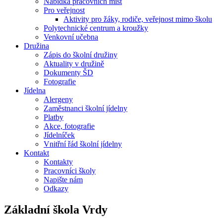
Nabídka pracovních míst
Pro veřejnost
Aktivity pro žáky, rodiče, veřejnost mimo školu
Polytechnické centrum a kroužky
Venkovní učebna
Družina
Zápis do školní družiny
Aktuality v družině
Dokumenty ŠD
Fotografie
Jídelna
Alergeny
Zaměstnanci školní jídelny
Platby
Akce, fotografie
Jídelníček
Vnitřní řád školní jídelny
Kontakt
Kontakty
Pracovníci školy
Napište nám
Odkazy
Základní škola
Vrdy