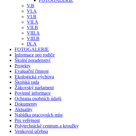
FOTOGALERIE
V.B
VI.A
VI.B
VII.A
VII.B
VIII.A
VIII.B
IX.A
FOTOGALERIE
Informace pro rodiče
Školní poradenství
Projekty
Evaluační činnost
Ekologická výchova
Školská rada
Žákovský parlament
Povinné informace
Ochrana osobních údajů
Dokumenty
Aktuality
Nabídka pracovních míst
Pro veřejnost
Polytechnické centrum a kroužky
Venkovní učebna