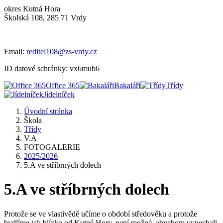
okres Kutná Hora
Školská 108, 285 71 Vrdy
Email:
reditel108@zs-vrdy.cz
ID datové schránky: vx6mub6
Office 365
Bakaláři
Třídy
Jídelníček
Úvodní stránka
Škola
Třídy
V.A
FOTOGALERIE
2025/2026
5.A ve stříbrných dolech
5.A ve stříbrných dolech
Protože se ve vlastivědě učíme o období středověku a protože
bydlíme tak blízko od Kutné Hory, není možné, abychom vynechali