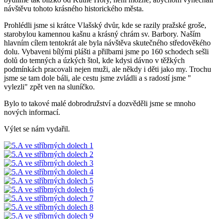
návštěvu tohoto krásného historického města.
Prohlédli jsme si krátce Vlašský dvůr, kde se razily pražské groše,
starobylou kamennou kašnu a krásný chrám sv. Barbory. Naším
hlavním cílem tentokrát ale byla návštěva skutečného středověkého
dolu. Vybaveni bílými plášti a přilbami jsme po 160 schodech sešli
dolů do temných a úzkých štol, kde kdysi dávno v těžkých
podmínkách pracovali nejen muži, ale někdy i děti jako my. Trochu
jsme se tam dole báli, ale cestu jsme zvládli a s radostí jsme "
vylezli" zpět ven na sluníčko.
Bylo to takové malé dobrodružství a dozvěděli jsme se mnoho
nových informací.
Výlet se nám vydařil.