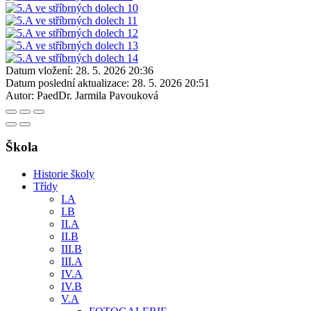
Datum vložení:
28. 5. 2026 20:36
Datum poslední aktualizace:
28. 5. 2026 20:51
Autor:
PaedDr. Jarmila Pavouková
Škola
Historie školy
Třídy
I.A
I.B
II.A
II.B
III.B
III.A
IV.A
IV.B
V.A