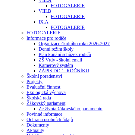
VIII.A
FOTOGALERIE
VIII.B
FOTOGALERIE
IX.A
FOTOGALERIE
FOTOGALERIE
Informace pro rodiče
Organizace školního roku 2026-2027
Denní režim školy
Plán konání schůzek rodičů
ZŠ Vrdy - školní email
Kamerový systém
ZÁPIS DO 1. ROČNÍKU
Školní poradenství
Projekty
Evaluační činnost
Ekologická výchova
Školská rada
Žákovský parlament
Ze života žákovského parlamentu
Povinné informace
Ochrana osobních údajů
Dokumenty
Aktuality