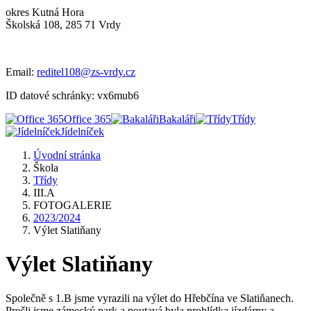
okres Kutná Hora
Školská 108, 285 71 Vrdy
Email:
reditel108@zs-vrdy.cz
ID datové schránky: vx6mub6
Office 365
Bakaláři
Třídy
Jídelníček
Úvodní stránka
Škola
Třídy
III.A
FOTOGALERIE
2023/2024
Výlet Slatiňany
Výlet Slatiňany
Společně s 1.B jsme vyrazili na výlet do Hřebčína ve Slatiňanech.
Prošli jsme zámecký park a poutavá byla prohlídka jízdárny a