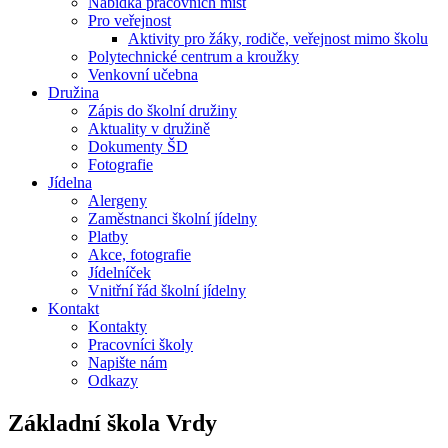
Nabídka pracovních míst
Pro veřejnost
Aktivity pro žáky, rodiče, veřejnost mimo školu
Polytechnické centrum a kroužky
Venkovní učebna
Družina
Zápis do školní družiny
Aktuality v družině
Dokumenty ŠD
Fotografie
Jídelna
Alergeny
Zaměstnanci školní jídelny
Platby
Akce, fotografie
Jídelníček
Vnitřní řád školní jídelny
Kontakt
Kontakty
Pracovníci školy
Napište nám
Odkazy
Základní škola
Vrdy