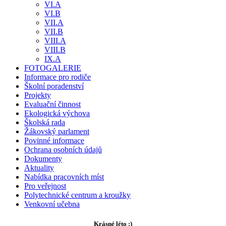
VI.A
VI.B
VII.A
VII.B
VIII.A
VIII.B
IX.A
FOTOGALERIE
Informace pro rodiče
Školní poradenství
Projekty
Evaluační činnost
Ekologická výchova
Školská rada
Žákovský parlament
Povinné informace
Ochrana osobních údajů
Dokumenty
Aktuality
Nabídka pracovních míst
Pro veřejnost
Polytechnické centrum a kroužky
Venkovní učebna
Krásné léto :)