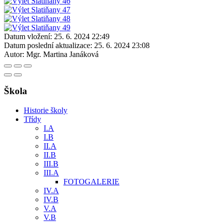
Datum vložení:
25. 6. 2024 22:49
Datum poslední aktualizace:
25. 6. 2024 23:08
Autor:
Mgr. Martina Janáková
Škola
Historie školy
Třídy
I.A
I.B
II.A
II.B
III.B
III.A
FOTOGALERIE
IV.A
IV.B
V.A
V.B