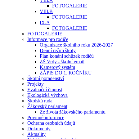
VIII.A
FOTOGALERIE
VIII.B
FOTOGALERIE
IX.A
FOTOGALERIE
FOTOGALERIE
Informace pro rodiče
Organizace školního roku 2026-2027
Denní režim školy
Plán konání schůzek rodičů
ZŠ Vrdy - školní email
Kamerový systém
ZÁPIS DO 1. ROČNÍKU
Školní poradenství
Projekty
Evaluační činnost
Ekologická výchova
Školská rada
Žákovský parlament
Ze života žákovského parlamentu
Povinné informace
Ochrana osobních údajů
Dokumenty
Aktuality