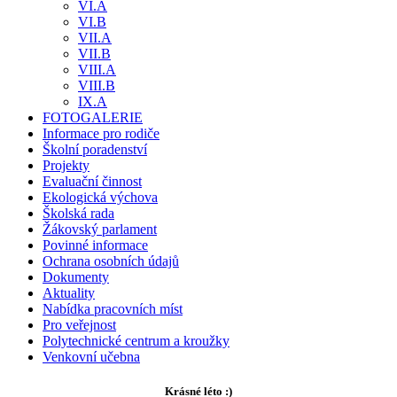
VI.A
VI.B
VII.A
VII.B
VIII.A
VIII.B
IX.A
FOTOGALERIE
Informace pro rodiče
Školní poradenství
Projekty
Evaluační činnost
Ekologická výchova
Školská rada
Žákovský parlament
Povinné informace
Ochrana osobních údajů
Dokumenty
Aktuality
Nabídka pracovních míst
Pro veřejnost
Polytechnické centrum a kroužky
Venkovní učebna
Krásné léto :)