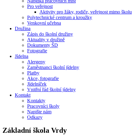
Nabídka pracovních míst
Pro veřejnost
Aktivity pro žáky, rodiče, veřejnost mimo školu
Polytechnické centrum a kroužky
Venkovní učebna
Družina
Zápis do školní družiny
Aktuality v družině
Dokumenty ŠD
Fotografie
Jídelna
Alergeny
Zaměstnanci školní jídelny
Platby
Akce, fotografie
Jídelníček
Vnitřní řád školní jídelny
Kontakt
Kontakty
Pracovníci školy
Napište nám
Odkazy
Základní škola
Vrdy