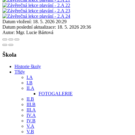
Datum vložení:
18. 5. 2026 20:29
Datum poslední aktualizace:
18. 5. 2026 20:36
Autor:
Mgr. Lucie Bártová
Škola
Historie školy
Třídy
I.A
I.B
II.A
FOTOGALERIE
II.B
III.B
III.A
IV.A
IV.B
V.A
V.B