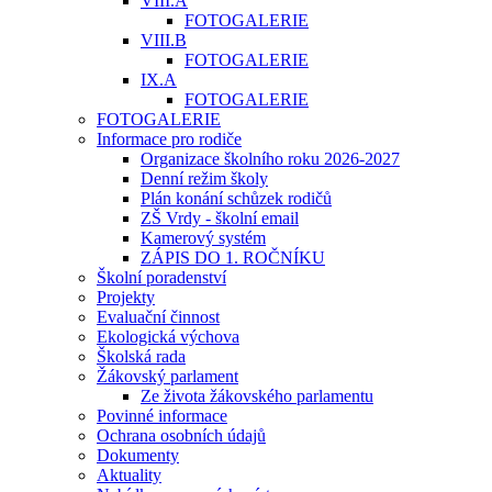
VIII.A
FOTOGALERIE
VIII.B
FOTOGALERIE
IX.A
FOTOGALERIE
FOTOGALERIE
Informace pro rodiče
Organizace školního roku 2026-2027
Denní režim školy
Plán konání schůzek rodičů
ZŠ Vrdy - školní email
Kamerový systém
ZÁPIS DO 1. ROČNÍKU
Školní poradenství
Projekty
Evaluační činnost
Ekologická výchova
Školská rada
Žákovský parlament
Ze života žákovského parlamentu
Povinné informace
Ochrana osobních údajů
Dokumenty
Aktuality