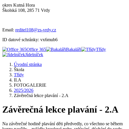
okres Kutná Hora
Školská 108, 285 71 Vrdy
Email:
reditel108@zs-vrdy.cz
ID datové schránky: vx6mub6
Office 365
Bakaláři
Třídy
Jídelníček
Úvodní stránka
Škola
Třídy
II.A
FOTOGALERIE
2025/2026
Závěrečná lekce plavání - 2.A
Závěrečná lekce plavání - 2.A
Na závěrečné hodině plavání děti předvedly, co všechno se během
kurzu naučily... zvládly kraulové nohy, splývání, dýchání do vody.